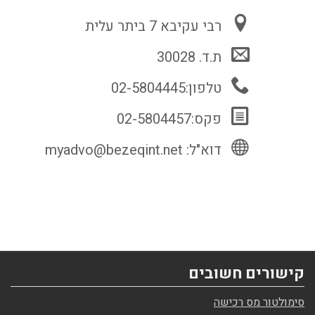

רבי עקיבא 7 ביתר עלית

ת.ד. 30028

טלפון:02-5804445

פקס:02-5804457

דוא"ל: myadvo@bezeqint.net
קישורים חשובים
סימולטור מס רכישה