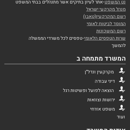
נט המשפט
-אתר לעיון בתיקים אשר מתנהלים בבתי המשפט
מנהל מקרקעי ישראל
רשם המקרקעין(טאבו)
המוסד לביטוח לאומי
רשם המשכונות
שרות הטפסים הלאומי
-טפסים לכל משרדי הממשלה
להמשך
המשרד מתמחה ב

מקרקעין ונדל"ן

דיני עבודה

הוצאה לפועל ופשיטות רגל

ירושות וצוואות

משפט אזרחי
ועוד