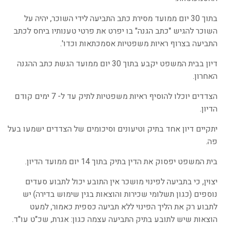
בתוך 30 יום ממועד מסירת כתב התביעה לידי השוכר, יהיה על
השוכר להגיש "כתב הגנה" בו יפרט את פרטי טענותיו ביחס לכתב
התביעה בצרוף ראיות משפטיות אסמכתאות וכדו'.
דיון בבית המשפט יקבע בתוך 30 יום ממועד הגשת כתב ההגנה
האחרון.
הצדדים יוכלו להוסיף ראיות משפטיות לתיק עד ל- 7 ימים קודם
הדיון.
יתקיים דיון אחד בתיק וטיעונים וסיכומים של הצדדים ישמעו בעל
פה.
בית המשפט יפסוק את הדין בתיק בתוך 14 יום ממועד הדיון.
יצוין, כי בתביעה לפינוי מושכר אין התובע יכול לתבוע סעדים
נוספים (כגון תשלומי שכירות והוצאות בגין שימוש בדירה) יש
לתבוע רק את הליך הפינוי ללא תביעה כספית כאמור, למעט
הוצאות שיש לתובע בתיק התביעה עצמה כגון: אגרת, שכ"ט עו"ד.